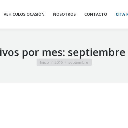
VEHICULOS OCASIÓN
NOSOTROS
CONTACTO
CITA 
ivos por mes:
septiembre
Estás aquí:
Inicio
2016
septiembre