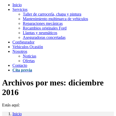
Inicio
Servicios
Taller de carrocería, chapa y pintura
Mantenimiento multimarca de vehiculos
Reparaciones mecánicas
Recambios originales Ford
Llantas y neumáticos
Aseguradoras concertadas
Configurador
Vehiculos Ocasión
Nosotros
Noticias
Ofertas
Contacto
Cita previa
Archivos por mes:
diciembre
2016
Estás aquí:
Inicio