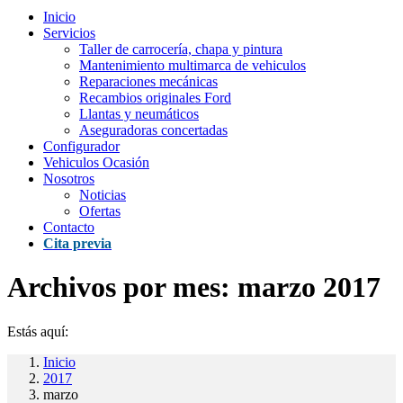
Inicio
Servicios
Taller de carrocería, chapa y pintura
Mantenimiento multimarca de vehiculos
Reparaciones mecánicas
Recambios originales Ford
Llantas y neumáticos
Aseguradoras concertadas
Configurador
Vehiculos Ocasión
Nosotros
Noticias
Ofertas
Contacto
Cita previa
Archivos por mes:
marzo 2017
Estás aquí:
Inicio
2017
marzo