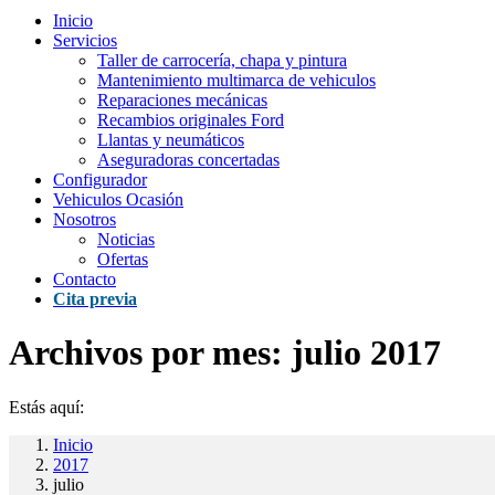
Inicio
Servicios
Taller de carrocería, chapa y pintura
Mantenimiento multimarca de vehiculos
Reparaciones mecánicas
Recambios originales Ford
Llantas y neumáticos
Aseguradoras concertadas
Configurador
Vehiculos Ocasión
Nosotros
Noticias
Ofertas
Contacto
Cita previa
Archivos por mes:
julio 2017
Estás aquí:
Inicio
2017
julio