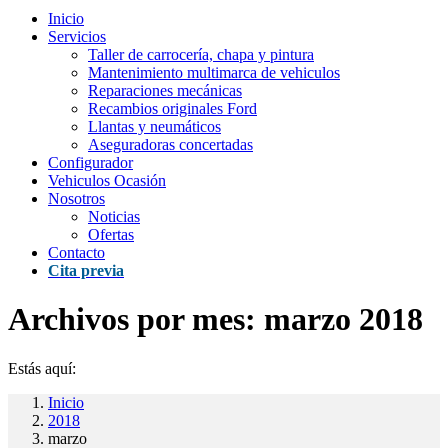
Inicio
Servicios
Taller de carrocería, chapa y pintura
Mantenimiento multimarca de vehiculos
Reparaciones mecánicas
Recambios originales Ford
Llantas y neumáticos
Aseguradoras concertadas
Configurador
Vehiculos Ocasión
Nosotros
Noticias
Ofertas
Contacto
Cita previa
Archivos por mes:
marzo 2018
Estás aquí:
Inicio
2018
marzo