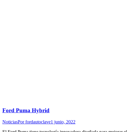
Ford Puma Hybrid
Noticias
Por
fordautoclave
1 junio, 2022
El Ford Puma tiene tecnología innovadora diseñada para mejorar el