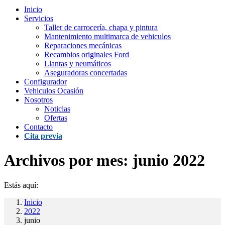
Inicio
Servicios
Taller de carrocería, chapa y pintura
Mantenimiento multimarca de vehiculos
Reparaciones mecánicas
Recambios originales Ford
Llantas y neumáticos
Aseguradoras concertadas
Configurador
Vehiculos Ocasión
Nosotros
Noticias
Ofertas
Contacto
Cita previa
Archivos por mes:
junio 2022
Estás aquí:
Inicio
2022
junio