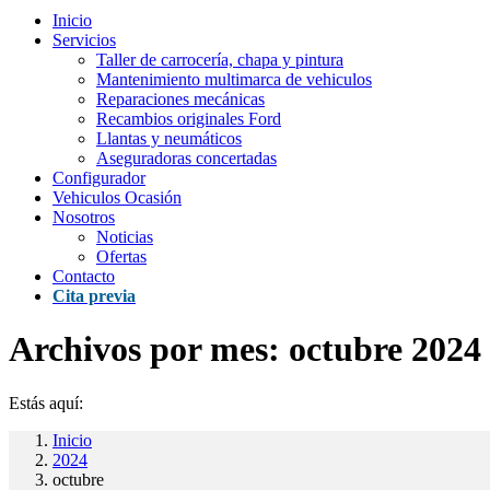
Inicio
Servicios
Taller de carrocería, chapa y pintura
Mantenimiento multimarca de vehiculos
Reparaciones mecánicas
Recambios originales Ford
Llantas y neumáticos
Aseguradoras concertadas
Configurador
Vehiculos Ocasión
Nosotros
Noticias
Ofertas
Contacto
Cita previa
Archivos por mes:
octubre 2024
Estás aquí:
Inicio
2024
octubre