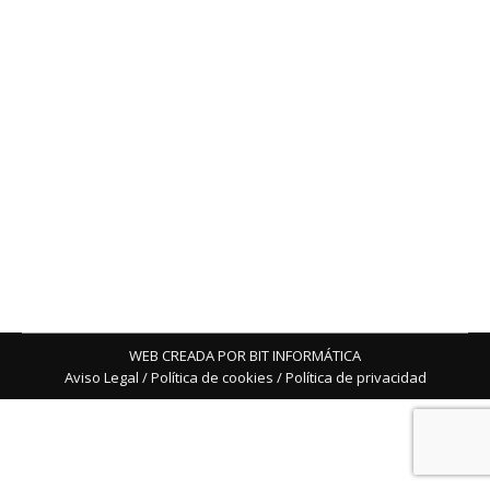
Cómo valorar tu coche para una futura
venta o intercambio
Noticias
Por
Ivan
22 octubre, 2025
Ford España se convierte en el partner oficial de
movilidad del festival FAR València, apostando por
sostenibilidad, cultura y tecnología 100 % eléctrica
WEB CREADA POR BIT INFORMÁTICA
Aviso Legal
/
Política de cookies
/
Política de privacidad