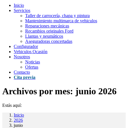
Inicio
Servicios
Taller de carrocería, chapa y pintura
Mantenimiento multimarca de vehiculos
Reparaciones mecánicas
Recambios originales Ford
Llantas y neumáticos
Aseguradoras concertadas
Configurador
Vehiculos Ocasión
Nosotros
Noticias
Ofertas
Contacto
Cita previa
Archivos por mes:
junio 2026
Estás aquí:
Inicio
2026
junio