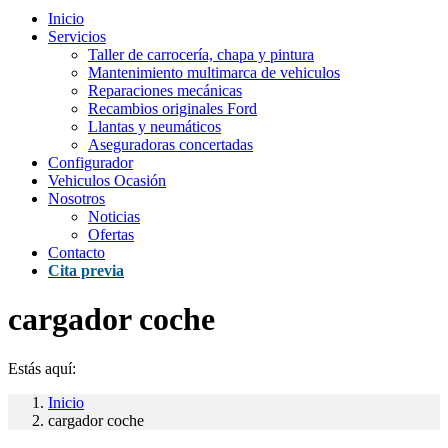
Inicio
Servicios
Taller de carrocería, chapa y pintura
Mantenimiento multimarca de vehiculos
Reparaciones mecánicas
Recambios originales Ford
Llantas y neumáticos
Aseguradoras concertadas
Configurador
Vehiculos Ocasión
Nosotros
Noticias
Ofertas
Contacto
Cita previa
cargador coche
Estás aquí:
Inicio
cargador coche