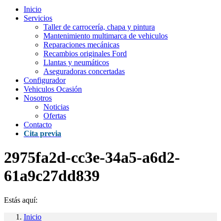
Inicio
Servicios
Taller de carrocería, chapa y pintura
Mantenimiento multimarca de vehiculos
Reparaciones mecánicas
Recambios originales Ford
Llantas y neumáticos
Aseguradoras concertadas
Configurador
Vehiculos Ocasión
Nosotros
Noticias
Ofertas
Contacto
Cita previa
2975fa2d-cc3e-34a5-a6d2-
61a9c27dd839
Estás aquí:
Inicio