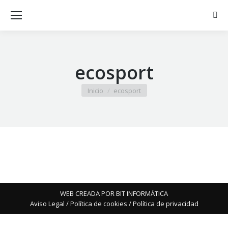
Busc
ecosport
Estás aquí:
Inicio
ecosport
WEB CREADA POR BIT INFORMÁTICA
Aviso Legal
/
Política de cookies
/
Política de privacidad