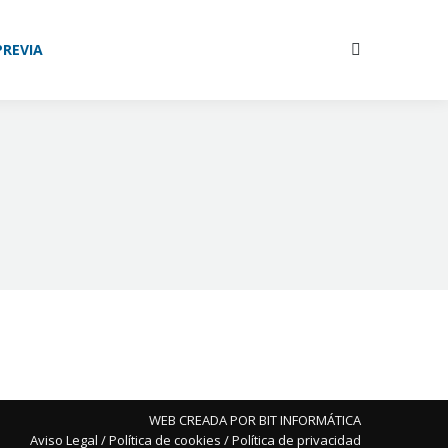
ÓN
NOSOTROS
CONTACTO
PREVIA
Buscar:
Buscar:
WEB CREADA POR BIT INFORMÁTICA
Aviso Legal
/
Política de cookies
/
Política de privacidad