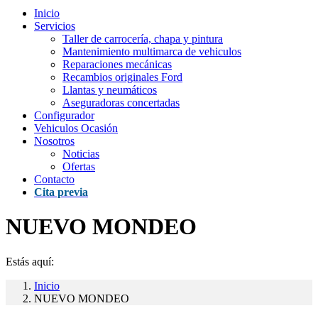
Inicio
Servicios
Taller de carrocería, chapa y pintura
Mantenimiento multimarca de vehiculos
Reparaciones mecánicas
Recambios originales Ford
Llantas y neumáticos
Aseguradoras concertadas
Configurador
Vehiculos Ocasión
Nosotros
Noticias
Ofertas
Contacto
Cita previa
NUEVO MONDEO
Estás aquí:
Inicio
NUEVO MONDEO