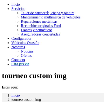
Inicio
Servicios
Taller de carrocería, chapa y pintura
Mantenimiento multimarca de vehiculos
Reparaciones mecánicas
Recambios originales Ford
Llantas y neumáticos
Aseguradoras concertadas
Configurador
Vehiculos Ocasión
Nosotros
Noticias
Ofertas
Contacto
Cita previa
tourneo custom img
Estás aquí:
Inicio
tourneo custom img