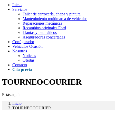
Inicio
Servicios
Taller de carrocería, chapa y pintura
Mantenimiento multimarca de vehiculos
Reparaciones mecánicas
Recambios originales Ford
Llantas y neumáticos
Aseguradoras concertadas
Configurador
Vehiculos Ocasión
Nosotros
Noticias
Ofertas
Contacto
Cita previa
TOURNEOCOURIER
Estás aquí:
Inicio
TOURNEOCOURIER