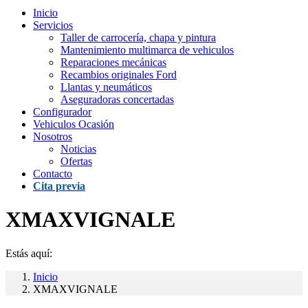
Inicio
Servicios
Taller de carrocería, chapa y pintura
Mantenimiento multimarca de vehiculos
Reparaciones mecánicas
Recambios originales Ford
Llantas y neumáticos
Aseguradoras concertadas
Configurador
Vehiculos Ocasión
Nosotros
Noticias
Ofertas
Contacto
Cita previa
XMAXVIGNALE
Estás aquí:
Inicio
XMAXVIGNALE