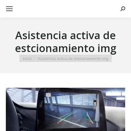
Busca
Asistencia activa de
estcionamiento img
Estás aquí:
Inicio
Asistencia activa de estcionamiento img