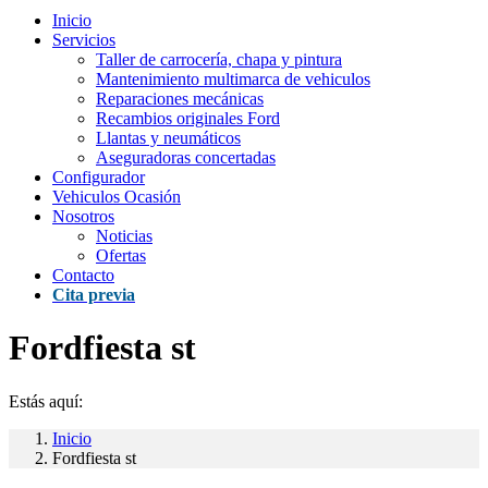
Inicio
Servicios
Taller de carrocería, chapa y pintura
Mantenimiento multimarca de vehiculos
Reparaciones mecánicas
Recambios originales Ford
Llantas y neumáticos
Aseguradoras concertadas
Configurador
Vehiculos Ocasión
Nosotros
Noticias
Ofertas
Contacto
Cita previa
Fordfiesta st
Estás aquí:
Inicio
Fordfiesta st