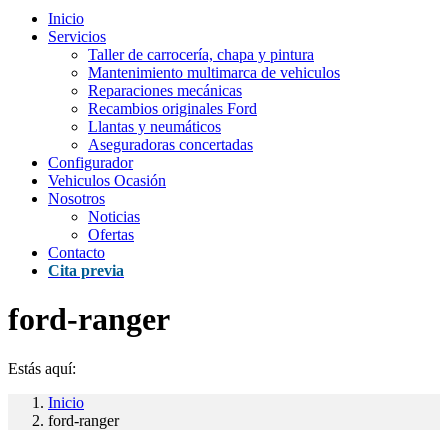
Inicio
Servicios
Taller de carrocería, chapa y pintura
Mantenimiento multimarca de vehiculos
Reparaciones mecánicas
Recambios originales Ford
Llantas y neumáticos
Aseguradoras concertadas
Configurador
Vehiculos Ocasión
Nosotros
Noticias
Ofertas
Contacto
Cita previa
ford-ranger
Estás aquí:
Inicio
ford-ranger