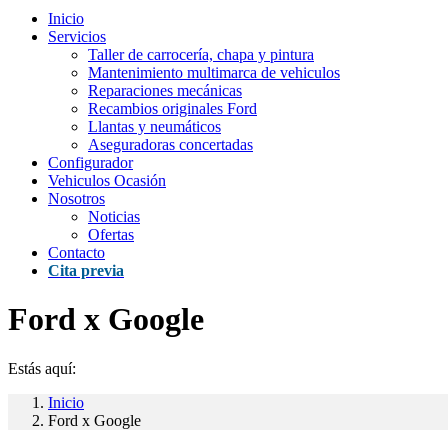
Inicio
Servicios
Taller de carrocería, chapa y pintura
Mantenimiento multimarca de vehiculos
Reparaciones mecánicas
Recambios originales Ford
Llantas y neumáticos
Aseguradoras concertadas
Configurador
Vehiculos Ocasión
Nosotros
Noticias
Ofertas
Contacto
Cita previa
Ford x Google
Estás aquí:
Inicio
Ford x Google