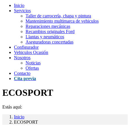
Inicio
Servicios
Taller de carrocería, chapa y pintura
Mantenimiento multimarca de vehiculos
Reparaciones mecánicas
Recambios originales Ford
Llantas y neumáticos
Aseguradoras concertadas
Configurador
Vehiculos Ocasión
Nosotros
Noticias
Ofertas
Contacto
Cita previa
ECOSPORT
Estás aquí:
Inicio
ECOSPORT