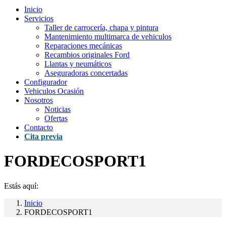
Inicio
Servicios
Taller de carrocería, chapa y pintura
Mantenimiento multimarca de vehiculos
Reparaciones mecánicas
Recambios originales Ford
Llantas y neumáticos
Aseguradoras concertadas
Configurador
Vehiculos Ocasión
Nosotros
Noticias
Ofertas
Contacto
Cita previa
FORDECOSPORT1
Estás aquí:
Inicio
FORDECOSPORT1