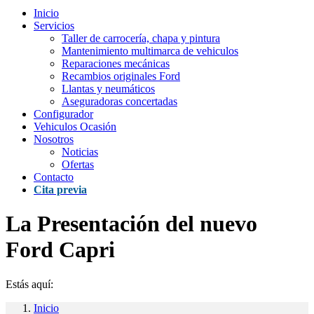
Inicio
Servicios
Taller de carrocería, chapa y pintura
Mantenimiento multimarca de vehiculos
Reparaciones mecánicas
Recambios originales Ford
Llantas y neumáticos
Aseguradoras concertadas
Configurador
Vehiculos Ocasión
Nosotros
Noticias
Ofertas
Contacto
Cita previa
La Presentación del nuevo
Ford Capri
Estás aquí:
Inicio