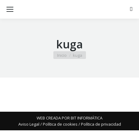
Busc
kuga
Estás aquí:
Inicio
kuga
WEB CREADA POR BIT INFORMÁTICA
Aviso Legal
/
Política de cookies
/
Política de privacidad