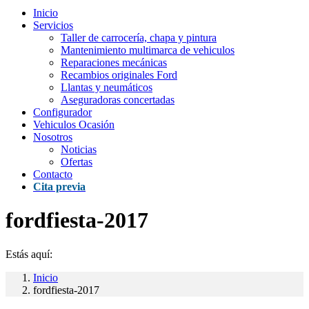
Inicio
Servicios
Taller de carrocería, chapa y pintura
Mantenimiento multimarca de vehiculos
Reparaciones mecánicas
Recambios originales Ford
Llantas y neumáticos
Aseguradoras concertadas
Configurador
Vehiculos Ocasión
Nosotros
Noticias
Ofertas
Contacto
Cita previa
fordfiesta-2017
Estás aquí:
Inicio
fordfiesta-2017