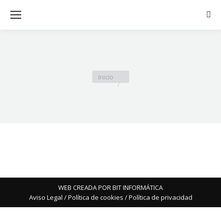
Busc
Estás aquí:
Inicio
WEB CREADA POR BIT INFORMÁTICA
Aviso Legal
/
Política de cookies
/
Política de privacidad