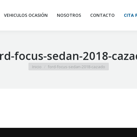
INICIO
SERVICIOS
CONFIGURADOR
VEHICULOS OCASI
VEHICULOS OCASIÓN
NOSOTROS
CONTACTO
CITA 
CITA PREVIA
rd-focus-sedan-2018-caz
Estás aquí:
Inicio
ford-focus-sedan-2018-cazado