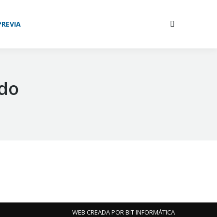
ÓN
NOSOTROS
CONTACTO
PREVIA
Buscar:
Buscar:
ado
WEB CREADA POR BIT INFORMÁTICA