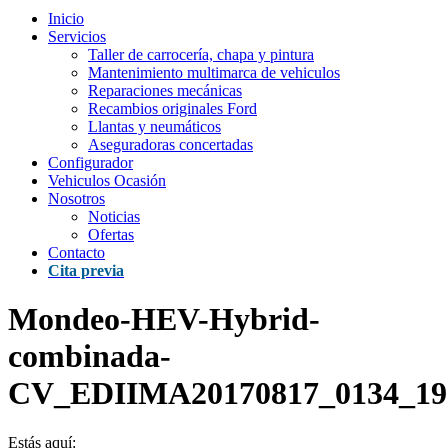
Inicio
Servicios
Taller de carrocería, chapa y pintura
Mantenimiento multimarca de vehiculos
Reparaciones mecánicas
Recambios originales Ford
Llantas y neumáticos
Aseguradoras concertadas
Configurador
Vehiculos Ocasión
Nosotros
Noticias
Ofertas
Contacto
Cita previa
Mondeo-HEV-Hybrid-
combinada-
CV_EDIIMA20170817_0134_19
Estás aquí: