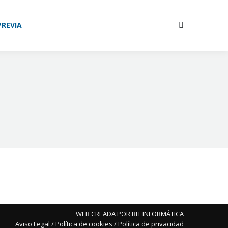
ÓN
NOSOTROS
CONTACTO
PREVIA
Buscar:
Buscar:
WEB CREADA POR BIT INFORMÁTICA
Aviso Legal
/
Política de cookies
/
Política de privacidad