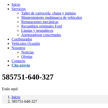
Inicio
Servicios
Taller de carrocería, chapa y pintura
Mantenimiento multimarca de vehiculos
Reparaciones mecánicas
Recambios originales Ford
Llantas y neumáticos
Aseguradoras concertadas
Configurador
Vehiculos Ocasión
Nosotros
Noticias
Ofertas
Contacto
Cita previa
585751-640-327
Estás aquí:
Inicio
585751-640-327