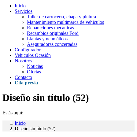
Inicio
Servicios
Taller de carrocería, chapa y pintura
Mantenimiento multimarca de vehiculos
Reparaciones mecánicas
Recambios originales Ford
Llantas y neumáticos
Aseguradoras concertadas
Configurador
Vehiculos Ocasión
Nosotros
Noticias
Ofertas
Contacto
Cita previa
Diseño sin título (52)
Estás aquí:
Inicio
Diseño sin título (52)