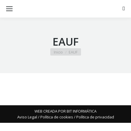
Busc
EAUF
Estás aquí:
Inicio
EAUF
WEB CREADA POR BIT INFORMÁTICA
Aviso Legal
/
Política de cookies
/
Política de privacidad