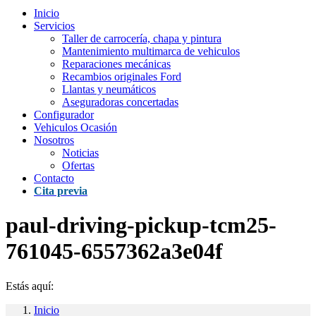
Inicio
Servicios
Taller de carrocería, chapa y pintura
Mantenimiento multimarca de vehiculos
Reparaciones mecánicas
Recambios originales Ford
Llantas y neumáticos
Aseguradoras concertadas
Configurador
Vehiculos Ocasión
Nosotros
Noticias
Ofertas
Contacto
Cita previa
paul-driving-pickup-tcm25-
761045-6557362a3e04f
Estás aquí:
Inicio