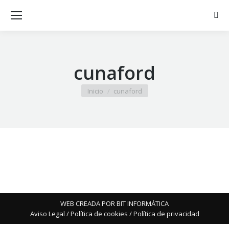
Busc
cunaford
Estás aquí:
Inicio
cunaford
WEB CREADA POR BIT INFORMÁTICA
Aviso Legal
/
Política de cookies
/
Política de privacidad