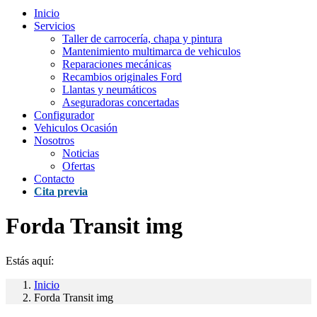
Inicio
Servicios
Taller de carrocería, chapa y pintura
Mantenimiento multimarca de vehiculos
Reparaciones mecánicas
Recambios originales Ford
Llantas y neumáticos
Aseguradoras concertadas
Configurador
Vehiculos Ocasión
Nosotros
Noticias
Ofertas
Contacto
Cita previa
Forda Transit img
Estás aquí:
Inicio
Forda Transit img