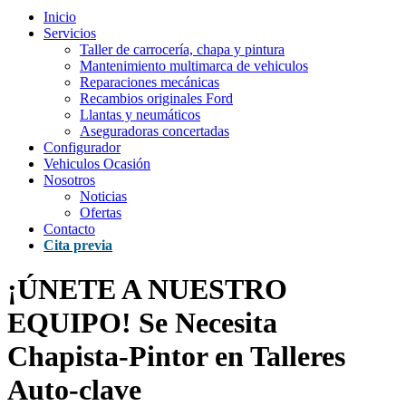
Inicio
Servicios
Taller de carrocería, chapa y pintura
Mantenimiento multimarca de vehiculos
Reparaciones mecánicas
Recambios originales Ford
Llantas y neumáticos
Aseguradoras concertadas
Configurador
Vehiculos Ocasión
Nosotros
Noticias
Ofertas
Contacto
Cita previa
¡ÚNETE A NUESTRO
EQUIPO! Se Necesita
Chapista-Pintor en Talleres
Auto-clave