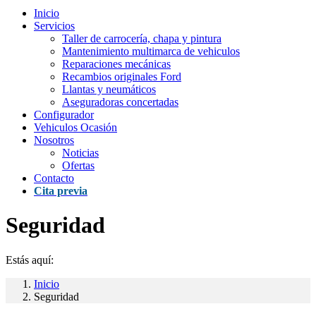
Inicio
Servicios
Taller de carrocería, chapa y pintura
Mantenimiento multimarca de vehiculos
Reparaciones mecánicas
Recambios originales Ford
Llantas y neumáticos
Aseguradoras concertadas
Configurador
Vehiculos Ocasión
Nosotros
Noticias
Ofertas
Contacto
Cita previa
Seguridad
Estás aquí:
Inicio
Seguridad