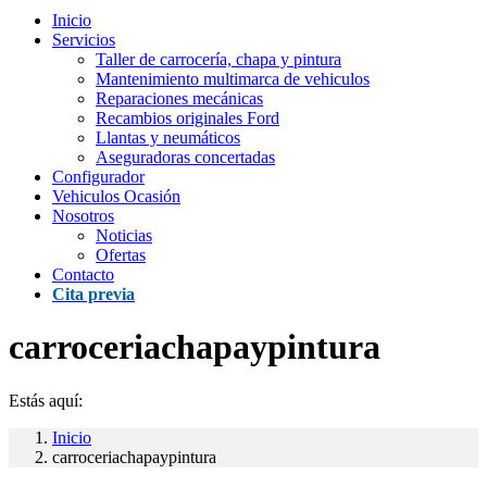
Inicio
Servicios
Taller de carrocería, chapa y pintura
Mantenimiento multimarca de vehiculos
Reparaciones mecánicas
Recambios originales Ford
Llantas y neumáticos
Aseguradoras concertadas
Configurador
Vehiculos Ocasión
Nosotros
Noticias
Ofertas
Contacto
Cita previa
carroceriachapaypintura
Estás aquí:
Inicio
carroceriachapaypintura