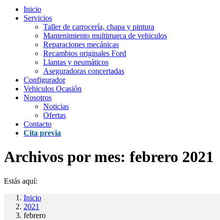
Inicio
Servicios
Taller de carrocería, chapa y pintura
Mantenimiento multimarca de vehiculos
Reparaciones mecánicas
Recambios originales Ford
Llantas y neumáticos
Aseguradoras concertadas
Configurador
Vehiculos Ocasión
Nosotros
Noticias
Ofertas
Contacto
Cita previa
Archivos por mes:
febrero 2021
Estás aquí:
Inicio
2021
febrero