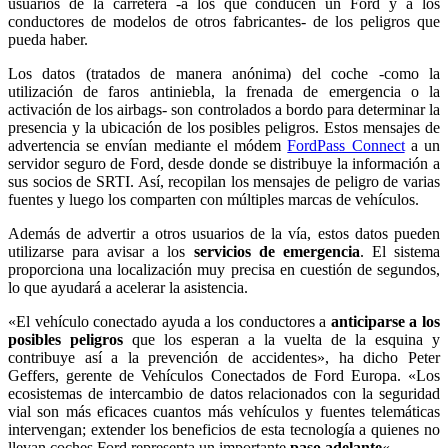
usuarios de la carretera -a los que conducen un Ford y a los
conductores de modelos de otros fabricantes- de los peligros que
pueda haber.
Los datos (tratados de manera anónima) del coche -como la
utilización de faros antiniebla, la frenada de emergencia o la
activación de los airbags- son controlados a bordo para determinar la
presencia y la ubicación de los posibles peligros. Estos mensajes de
advertencia se envían mediante el módem
FordPass Connect
a un
servidor seguro de Ford, desde donde se distribuye la información a
sus socios de SRTI. Así, recopilan los mensajes de peligro de varias
fuentes y luego los comparten con múltiples marcas de vehículos.
Además de advertir a otros usuarios de la vía, estos datos pueden
utilizarse para avisar a los
servicios de emergencia
. El sistema
proporciona una localización muy precisa en cuestión de segundos,
lo que ayudará a acelerar la asistencia.
«El vehículo conectado ayuda a los conductores a
anticiparse a los
posibles peligros
que los esperan a la vuelta de la esquina y
contribuye así a la prevención de accidentes», ha dicho Peter
Geffers, gerente de Vehículos Conectados de Ford Europa. «Los
ecosistemas de intercambio de datos relacionados con la seguridad
vial son más eficaces cuantos más vehículos y fuentes telemáticas
intervengan; extender los beneficios de esta tecnología a quienes no
llevan coches Ford representa un importante
paso adelante
«.