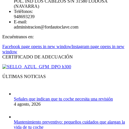
POL. IND LOS CABEZOS S/N 31580 LODOSA
(NAVARRA)
Teléfonos:
948693239
E-mail:
administracion@fordautoclave.com
Encuéntranos en:
Facebook page opens in new window
Instagram page opens in new
window
CERTIFICADO DE ADECUACIÓN
ÚLTIMAS NOTICIAS
Señales que indican que tu coche necesita una revisión
4 agosto, 2026
Mantenimiento preventivo: pequeños cuidados que alargan la
vida de tu coche