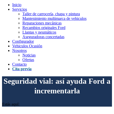
Inicio
Servicios
Taller de carrocería, chapa y pintura
Mantenimiento multimarca de vehiculos
Reparaciones mecánicas
Recambios originales Ford
Llantas y neumáticos
Aseguradoras concertadas
Configurador
Vehiculos Ocasión
Nosotros
Noticias
Ofertas
Contacto
Cita previa
Seguridad vial: así ayuda Ford a
incrementarla
Estás aquí: