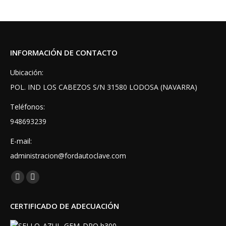
INFORMACIÓN DE CONTACTO
Ubicación:
POL. IND LOS CABEZOS S/N 31580 LODOSA (NAVARRA)
Teléfonos:
948693239
E-mail:
administracion@fordautoclave.com
Encuéntranos en:
Facebook
Instagram
page
page
CERTIFICADO DE ADECUACIÓN
opens
opens
in
in