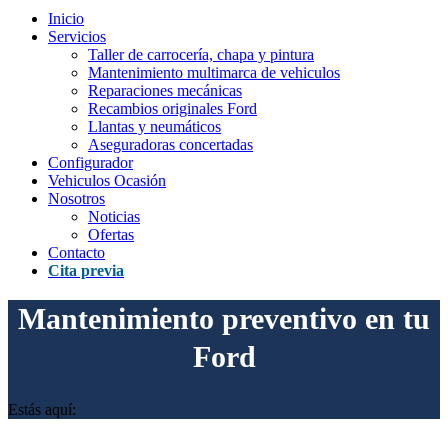
Inicio
Servicios
Taller de carrocería, chapa y pintura
Mantenimiento multimarca de vehiculos
Reparaciones mecánicas
Recambios originales Ford
Llantas y neumáticos
Aseguradoras concertadas
Configurador
Vehiculos Ocasión
Nosotros
Noticias
Ofertas
Contacto
Cita previa
Mantenimiento preventivo en tu
Ford
Estás aquí: