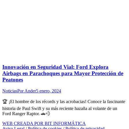
Innovación en Seguridad Vial: Ford Explora
Airbags en Parachoques para Mayor Protección de
Peatones
Noticias
Por
Ander
5 enero, 2024
🏆 ¡El hombre de los récords y las acrobacias! Conoce la fascinante
historia de Paul Swift y su más reciente hazaña al volante de un
Ford Ranger Raptor. 🚗💨
WEB CREADA POR BIT INFORMÁTICA
Aviso Legal
/
Política de cookies
/
Política de privacidad