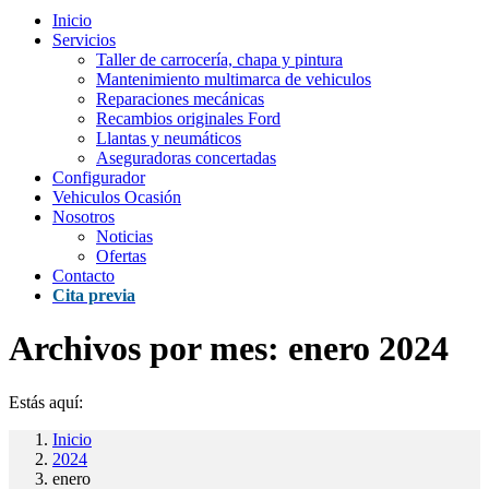
Inicio
Servicios
Taller de carrocería, chapa y pintura
Mantenimiento multimarca de vehiculos
Reparaciones mecánicas
Recambios originales Ford
Llantas y neumáticos
Aseguradoras concertadas
Configurador
Vehiculos Ocasión
Nosotros
Noticias
Ofertas
Contacto
Cita previa
Archivos por mes:
enero 2024
Estás aquí:
Inicio
2024
enero