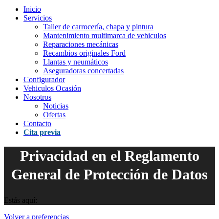
Inicio
Servicios
Taller de carrocería, chapa y pintura
Mantenimiento multimarca de vehiculos
Reparaciones mecánicas
Recambios originales Ford
Llantas y neumáticos
Aseguradoras concertadas
Configurador
Vehiculos Ocasión
Nosotros
Noticias
Ofertas
Contacto
Cita previa
Privacidad en el Reglamento
General de Protección de Datos
Estás aquí:
Volver a preferencias