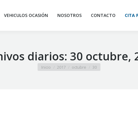
VEHICULOS OCASIÓN
NOSOTROS
CONTACTO
CITA 
ivos diarios:
30 octubre, 
Estás aquí:
Inicio
2017
octubre
30