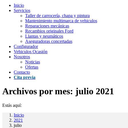
Inicio
Servicios
Taller de carrocería, chapa y pintura
Mantenimiento multimarca de vehiculos
Reparaciones mecánicas
Recambios originales Ford
Llantas y neumáticos
Aseguradoras concertadas
Configurador
Vehiculos Ocasión
Nosotros
Noticias
Ofertas
Contacto
Cita previa
Archivos por mes:
julio 2021
Estás aquí:
Inicio
2021
julio