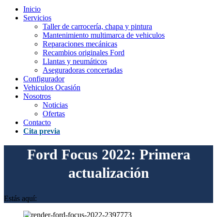
Inicio
Servicios
Taller de carrocería, chapa y pintura
Mantenimiento multimarca de vehiculos
Reparaciones mecánicas
Recambios originales Ford
Llantas y neumáticos
Aseguradoras concertadas
Configurador
Vehiculos Ocasión
Nosotros
Noticias
Ofertas
Contacto
Cita previa
Ford Focus 2022: Primera
actualización
Estás aquí: