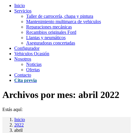
Inicio
Servicios
Taller de carrocería, chapa y pintura
Mantenimiento multimarca de vehiculos
Reparaciones mecánicas
Recambios originales Ford
Llantas y neumáticos
Aseguradoras concertadas
Configurador
Vehiculos Ocasión
Nosotros
Noticias
Ofertas
Contacto
Cita previa
Archivos por mes:
abril 2022
Estás aquí:
Inicio
2022
abril