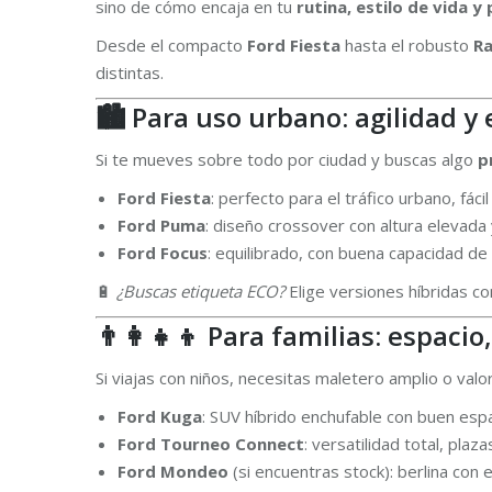
sino de cómo encaja en tu
rutina, estilo de vida 
Desde el compacto
Ford Fiesta
hasta el robusto
R
distintas.
🏙️ Para uso urbano: agilidad y 
Si te mueves sobre todo por ciudad y buscas algo
p
Ford Fiesta
: perfecto para el tráfico urbano, fác
Ford Puma
: diseño crossover con altura elevad
Ford Focus
: equilibrado, con buena capacidad d
🔋
¿Buscas etiqueta ECO?
Elige versiones híbridas 
👨‍👩‍👧‍👦 Para familias: espaci
Si viajas con niños, necesitas maletero amplio o val
Ford Kuga
: SUV híbrido enchufable con buen espaci
Ford Tourneo Connect
: versatilidad total, pl
Ford Mondeo
(si encuentras stock): berlina con 