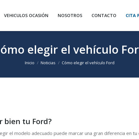
INICIO
SERVICIOS
CONFIGURADOR
VEHICULOS OCASI
VEHICULOS OCASIÓN
NOSOTROS
CONTACTO
CITA 
CITA PREVIA
ómo elegir el vehículo Fo
Estás aquí:
Inicio
Noticias
Cómo elegir el vehículo Ford
r bien tu Ford?
gir el modelo adecuado puede marcar una gran diferencia en tu dí