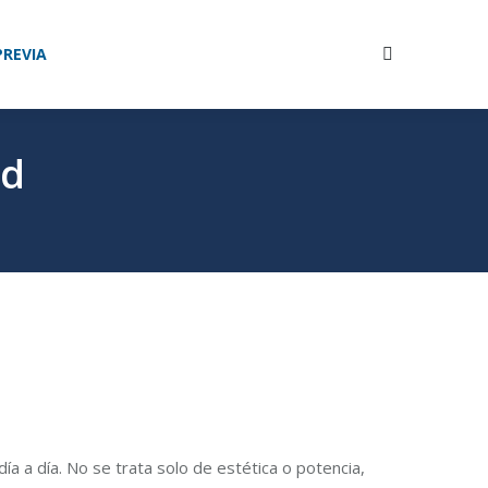
ÓN
NOSOTROS
CONTACTO
PREVIA
Buscar:
Buscar:
rd
a a día. No se trata solo de estética o potencia,