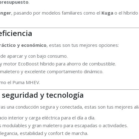
y presupuesto
.
anger
, pasando por modelos familiares como el
Kuga
o el híbrid
eficiencia
ráctico y económico
, estas son tus mejores opciones:
il de aparcar y con bajo consumo.
a y motor EcoBoost híbrido para ahorro de combustible.
e maletero y excelente comportamiento dinámico.
como el Puma MHEV.
o, seguridad y tecnología
oras una conducción segura y conectada, estas son tus mejores ali
o interior y carga eléctrica para el día a día.
azas modulables y gran maletero para escapadas o actividades.
elegancia, estabilidad y confort de marcha.